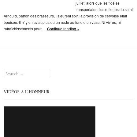
juillet, alors que les fidèles
transportaient les reliques du saint
Arnould, patron des brasseurs, ils eurent soif. la provision de cervoise était
épuisée. Il n’ y en avait plus qu’un reste au fond d’un vase. Ni vivres, ni
rafraîchissements pour …
Continue reading »
Search
VIDÉOS A L’HONNEUR