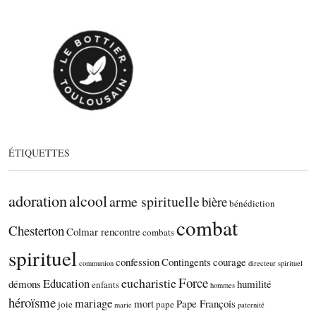
ÉTIQUETTES
adoration
alcool
arme spirituelle
bière
bénédiction
combat
Chesterton
Colmar rencontre
combats
spirituel
confession
Contingents
courage
communion
directeur spirituel
Force
eucharistie
Education
démons
humilité
enfants
hommes
héroïsme
mariage
mort
Pape François
joie
pape
marie
paternité