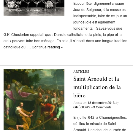
Et pour fêter dignement chaque
Jour du Seigneur, si la messe est
indispensable, faire de ce jour un
jour de joie est également
fondamental ! Savez-vous que
G.K. Chesterton rappelait que : Dans le catholicisme, la pinte, la pipe et la
croix peuvent faire bon ménage. En cela, il s’inscrit dans une longue tradition
catholique qui …
Continue reading »
ARTICLES
Saint Arnould et la
multiplication de la
bière
13 décembre 2013
Posted on
by
GRÉGORY
3 Comments
•
En juillet 642, à Champigneulles,
eût lieu le miracle de Saint
Arnould. Une chaude journée de