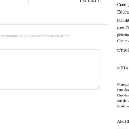
L’AUTORITÉ
Contin
Educa
humili
P
pape
pèlerin
Les champs obligatoires sont indiqués avec
*
Coeur
s
témo
MÉTA
Connexi
Flux des
Flux de
Site de
Boutique
ARCH