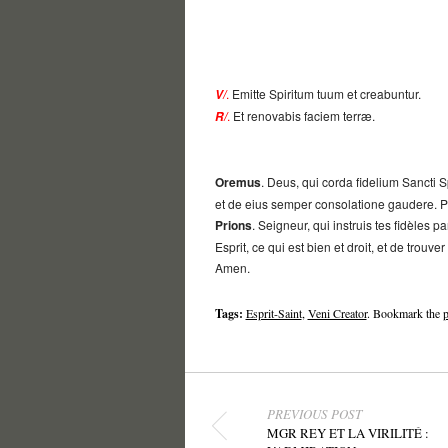
.
Emitte Spiritum tuum et creabuntur.
V/
.
Et renovabis faciem terræ.
R/
Oremus
. Deus, qui corda fidelium Sancti Sp
et de eius semper consolatione gaudere. 
Prions
. Seigneur, qui instruis tes fidèles 
Esprit, ce qui est bien et droit, et de trouv
Amen.
Tags:
Esprit-Saint
,
Veni Creator
. Bookmark the
p
Post navigation
PREVIOUS POST
MGR REY ET LA VIRILITÉ :