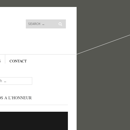
content
Search
S
CONTACT
OS A L’HONNEUR