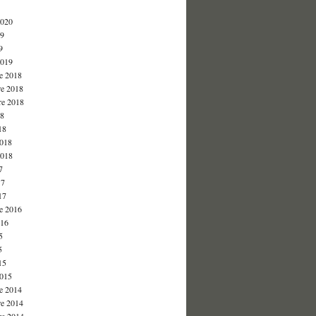
2020
19
9
2019
e 2018
e 2018
re 2018
18
18
2018
2018
7
17
17
e 2016
016
5
5
15
2015
e 2014
e 2014
re 2014