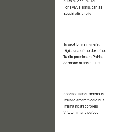
Altissimi donum Dei.
Fons vivus, ignis, caritas
Et spiritalis unctio.
Tu septiformis munere,
Digitus paternae dexterae.
Tu rite promissum Patris,
Sermone ditans guttura.
Accende lumen sensibus
Infunde amorem cordibus,
Infirma nostri corporis
Virtute firmans perpeti.