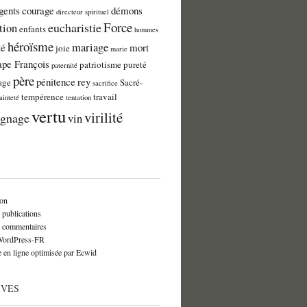
gents
courage
démons
directeur spirituel
Force
eucharistie
tion
enfants
hommes
héroïsme
mariage
té
mort
joie
marie
ape François
patriotisme
pureté
paternité
père
pénitence
rey
age
Sacré-
sacrifice
tempérence
travail
ainteté
tentation
vertu
virilité
ignage
vin
on
 publications
s commentaires
 WordPress-FR
 en ligne optimisée par Ecwid
IVES