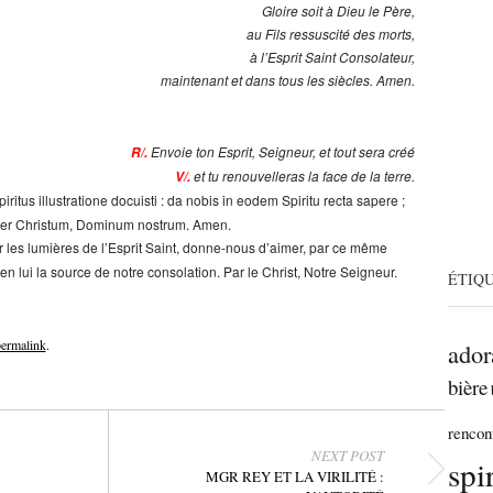
Gloire soit à Dieu le Père,
au Fils ressuscité des morts,
à l’Esprit Saint Consolateur,
maintenant et dans tous les siècles. Amen.
Envoie ton Esprit, Seigneur, et tout sera créé
R/.
et tu renouvelleras la face de la terre.
V/.
iritus illustratione docuisti : da nobis in eodem Spiritu recta sapere ;
Per Christum, Dominum nostrum. Amen.
par les lumières de l’Esprit Saint, donne-nous d’aimer, par ce même
er en lui la source de notre consolation. Par le Christ, Notre Seigneur.
ÉTIQ
ermalink
.
ador
bière
rencon
NEXT POST
spi
MGR REY ET LA VIRILITÉ :