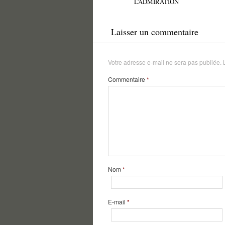
L’ADMIRATION
Laisser un commentaire
Votre adresse e-mail ne sera pas publiée.
Commentaire
*
Nom
*
E-mail
*