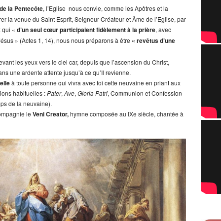
 de la Pentecôte
, l’Eglise nous convie, comme les Apôtres et la
rer la venue du Saint Esprit, Seigneur Créateur et Âme de l’Eglise, par
 qui «
d’un seul cœur participaient fidèlement à la prière
, avec
ésus » (Actes 1, 14), nous nous préparons à être
« revêtus d’une
ant les yeux vers le ciel car, depuis que l’ascension du Christ,
ans une ardente attente jusqu’à ce qu’Il revienne.
elle
à toute personne qui vivra avec foi cette neuvaine en priant aux
ions habituelles :
Pater
,
Ave
,
Gloria
Patri
, Communion et Confession
ps de la neuvaine).
compagnie le
Veni Creator,
hymne composée au IXe siècle, chantée à