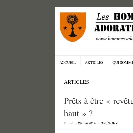
Menu
SKIP TO CONTENT
ACCUEIL
ARTICLES
QUI SOMME
ARTICLES
Prêts à être « revê
haut » ?
29 mai 2014
GRÉGORY
Posted on
by