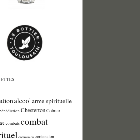
UETTES
ation
alcool
arme spirituelle
Chesterton
Colmar
bénédiction
combat
tre
combats
rituel
confession
communion