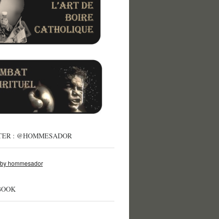
TER : @HOMMESADOR
 by hommesador
BOOK