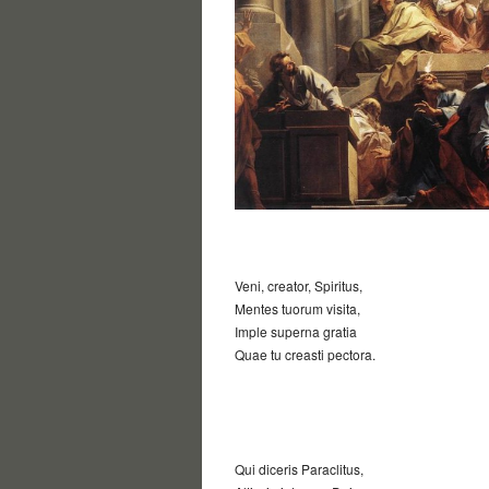
Veni, creator, Spiritus,
Mentes tuorum visita,
Imple superna gratia
Quae tu creasti pectora.
Qui diceris Paraclitus,