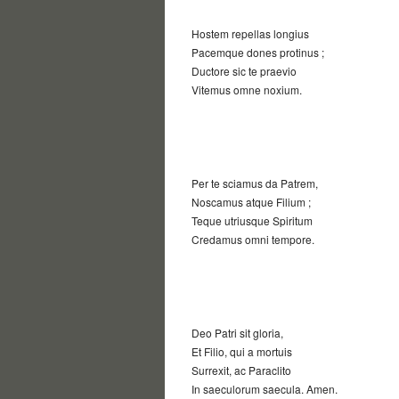
Hostem repellas longius
Pacemque dones protinus ;
Ductore sic te praevio
Vitemus omne noxium.
Per te sciamus da Patrem,
Noscamus atque Filium ;
Teque utriusque Spiritum
Credamus omni tempore.
Deo Patri sit gloria,
Et Filio, qui a mortuis
Surrexit, ac Paraclito
In saeculorum saecula. Amen.